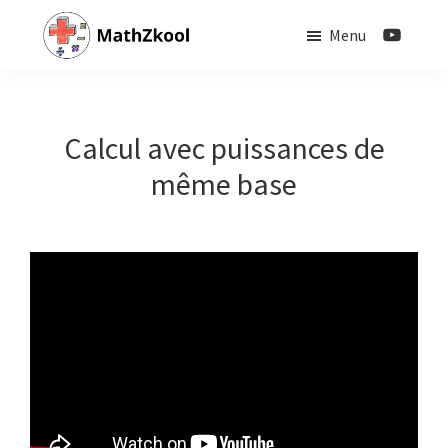
Passer
Menu
au
contenu
MathZkool
principal
Calcul avec puissances de
même base