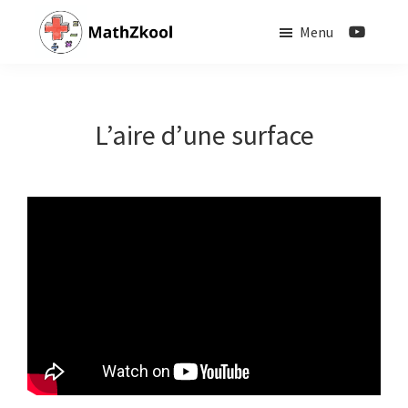
Passer
Menu
au
contenu
MathZkool
principal
L’aire d’une surface