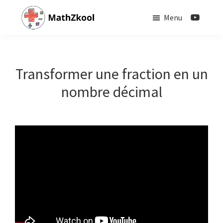
Passer
Menu
au
contenu
MathZkool
principal
Transformer une fraction en un
nombre décimal